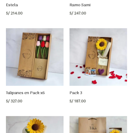
Estela
Ramo Sami
S/
214.00
S/
247.00
Tulipanes en Pack x6
Pack 3
S/
327.00
S/
187.00