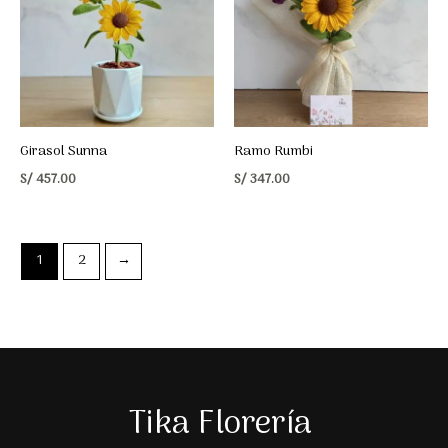
Girasol Sunna
Ramo Rumbi
S/
457.00
S/
347.00
1
2
→
Tika Florería