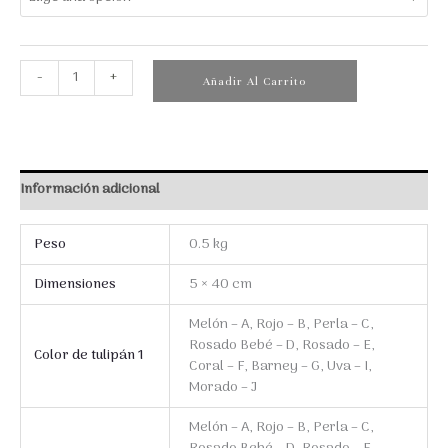
Tulipanes
-
+
Añadir Al Carrito
en
Pack
x3
cantidad
Información adicional
Peso
0.5 kg
Dimensiones
5 × 40 cm
Melón – A, Rojo – B, Perla – C,
Rosado Bebé – D, Rosado – E,
Color de tulipán 1
Coral – F, Barney – G, Uva – I,
Morado – J
Melón – A, Rojo – B, Perla – C,