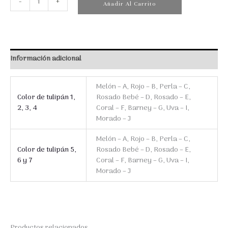
-
+
Añadir Al Carrito
Alejandra
cantidad
Información adicional
Melón – A, Rojo – B, Perla – C,
Color de tulipán 1,
Rosado Bebé – D, Rosado – E,
2, 3, 4
Coral – F, Barney – G, Uva – I,
Morado – J
Melón – A, Rojo – B, Perla – C,
Color de tulipán 5,
Rosado Bebé – D, Rosado – E,
6 y 7
Coral – F, Barney – G, Uva – I,
Morado – J
Productos relacionados