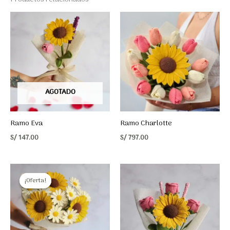
AGOTADO
Ramo Eva
Ramo Charlotte
S/
147.00
S/
797.00
¡Oferta!
¡Oferta!