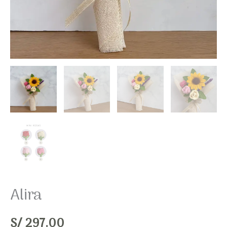
Alira
S/
297.00