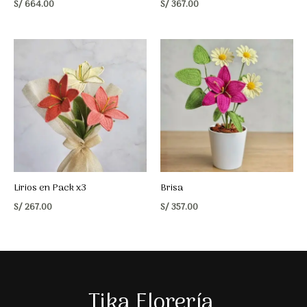
S/
664.00
S/
367.00
Lirios en Pack x3
Brisa
S/
267.00
S/
357.00
Tika Florería